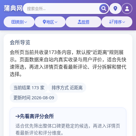
Skip
星期日, 8月 09, 2026
to
content
广州桑拿论坛
广州桑拿,佛山桑拿蒲典
标签：
温州休闲生活APP