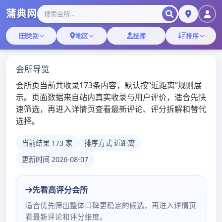
Skip
星期五, 8月 07, 2026
to
content
广州桑拿论坛
广州桑拿,佛山桑拿蒲典
月度归档：
2022年3月