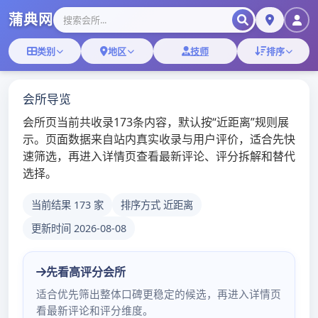
Skip
星期六, 8月 08, 2026
to
content
广州桑拿论坛
广州桑拿,佛山桑拿蒲典