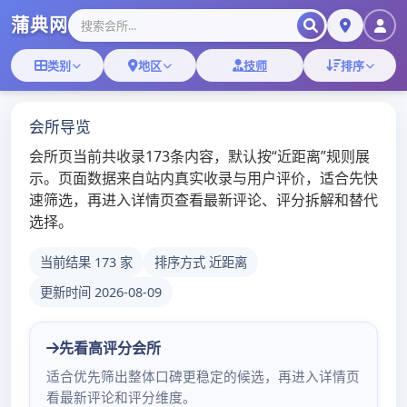
Skip
星期日, 8月 09, 2026
to
content
广州桑拿论坛
广州桑拿,佛山桑拿蒲典
广州桑拿医疗结合：元生态康复科创
新
广州桑拿论坛2020年
2025年5月2日
Admin
创新模式助力健康康复新发展
广州桑拿医疗结合的元生态康复科创新，是一种极具前瞻性的健康康