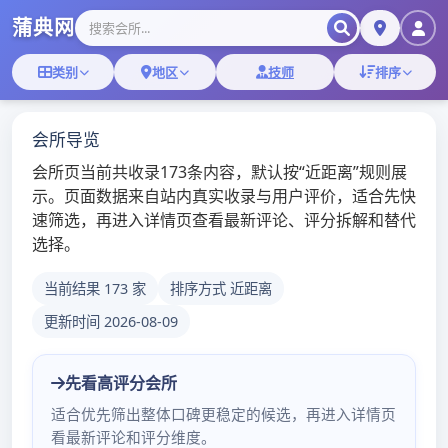
Skip
星期日, 8月 09, 2026
to
content
广州桑拿论坛
广州桑拿,佛山桑拿蒲典