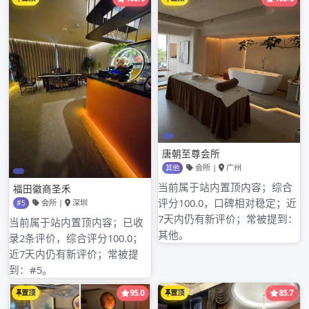
或喝茶服务时，一定要注意辨别信息的真实性和可靠性。避免选择一
些不正规或存在安全隐患的场所。同时，要了解清楚服务内容和价
格，避免出现不必要的消费纠纷。在品茶过程中，要尊重茶艺师和场
所的规定，共同营造一个良好的品茶环境。总之，广州天河区和白云
区的品茶文化丰富多彩，通过正确的方式查询联系方式，能让我们更
好地享受品茶的乐趣。希望大家都能在广州找到适合自己的品茶好去
处。
文
大浪淘沙：从90年代到现在的商务桑拿变迁
广州白云区品茶资源实测：新茶嫩茶电话与天河喝茶工作室对比
章
RELATED POSTS
导
航
广州丝袜会所
2024年2月12日
Admin