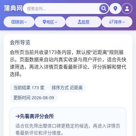
Skip
星期日, 8月 09, 2026
to
content
广州桑拿论坛
广州桑拿,佛山桑拿蒲典
广州高端商务模特预约：微信号与自
带工作室女孩子服务对比
广州桑拿论坛2020年
2025年9月25日
Admin
对比微信号与工作室模特服务差
异