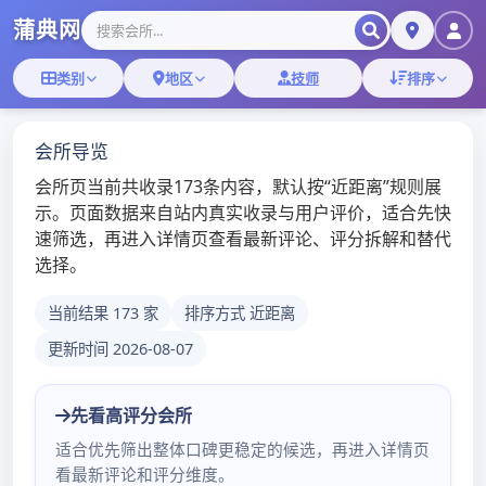
Skip
星期五, 8月 07, 2026
to
content
广州桑拿论坛
广州桑拿,佛山桑拿蒲典
广州嫩茶外卖：天河新茶资源与广佛
QT场子实测_310
广州桑拿论坛2020年
2025年10月28日
Admin
深入探寻广州特色茶品外卖及娱
乐场子