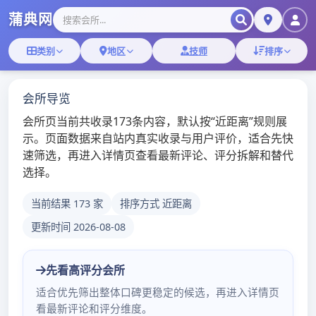
Skip
星期六, 8月 08, 2026
to
content
广州桑拿论坛
广州桑拿,佛山桑拿蒲典
广州品茶上课预约和喝茶工作室外卖
推荐的时效对比
广州桑拿论坛2020年
2026年2月28日
Admin
探究上课预约和工作室外卖谁更
快