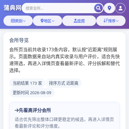
Skip
星期日, 8月 09, 2026
to
content
广州桑拿论坛
广州桑拿,佛山桑拿蒲典