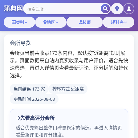
Skip
星期六, 8月 08, 2026
to
content
广州桑拿论坛
广州桑拿,佛山桑拿蒲典