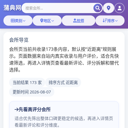
Skip
星期五, 8月 07, 2026
to
content
广州桑拿论坛
广州桑拿,佛山桑拿蒲典
广州番禺酒吧街
广州桑拿论坛2020年
2024年1月30日
Admin
从一而行
一次恋爱一个吻广州百花园社区一上海龙凤4199个婚深圳品茶中高端
上课姻一个家一个幸福一个条友网靠谱吗孩子一个坚持一深圳罗湖铜