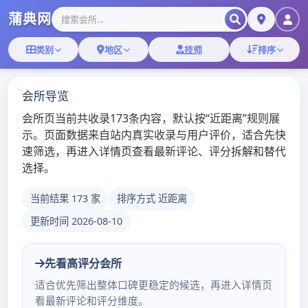
Skip
星期一, 8月 10, 2026
to
content
广州桑拿论坛
广州桑拿,佛山桑拿蒲典